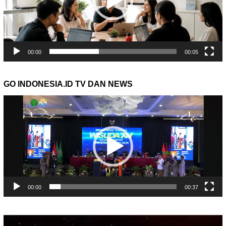
00:00
00:05
GO INDONESIA.ID TV DAN NEWS
Pemutar
Video
00:00
00:37
Pemutar