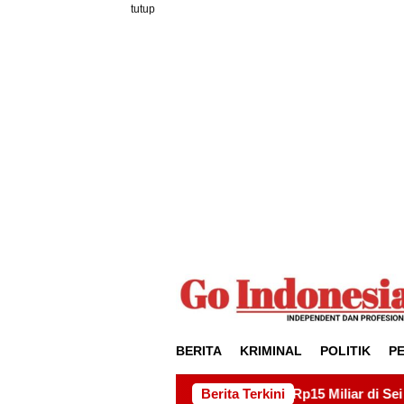
Loncat
tutup
ke
konten
BERITA
KRIMINAL
POLITIK
P
ek Drainase Rp15 Miliar di Sei Beduk, Ini Permintaan AMSBP
Berita Terkini