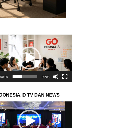
r
00:00
00:05
NDONESIA.ID TV DAN NEWS
r