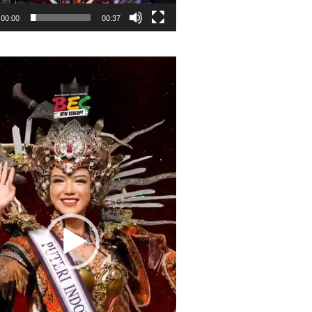
00:00
00:37
r