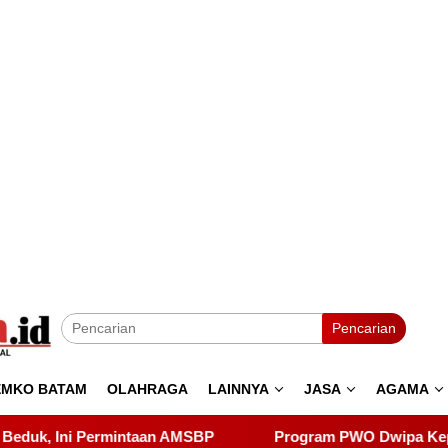
Pencarian
EMKO BATAM
OLAHRAGA
LAINNYA
JASA
AGAMA
Program PWO Dwipa Kepri Berbagi, Wujud Kepedulian k