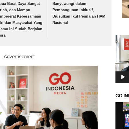
pua Barat Daya Sangat
Banyuwangi dalam
riah, dan Mampu
Pembangunan Inklusif,
mpererat Kebersamaan
Diusulkan Ikut Penilaian HAM
lri dan Masyarakat Yang
Nasional
lama Ini Sudah Berjalan
sra
Pemuta
Video
Advertisement
GO I
Pemuta
Video