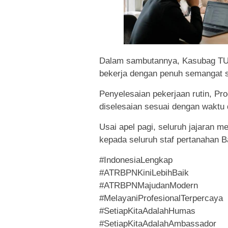
Dalam sambutannya, Kasubag TU 
bekerja dengan penuh semangat se
Penyelesaian pekerjaan rutin, Pr
diselesaian sesuai dengan waktu 
Usai apel pagi, seluruh jajaran m
kepada seluruh staf pertanahan Ba
#IndonesiaLengkap
#ATRBPNKiniLebihBaik
#ATRBPNMajudanModern
#MelayaniProfesionalTerpercaya
#SetiapKitaAdalahHumas
#SetiapKitaAdalahAmbassador