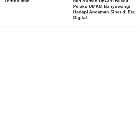
“Terdholimin”
dan Rumah DEGIRI Bekali
Pelaku UMKM Banyuwangi
Hadapi Ancaman Siber di Era
Digital