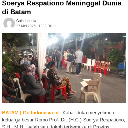
Soerya Respationo Meninggal Dunia
di Batam
GoIndonesia
27 Mei 2025
1382 Dilihat
BATAM | Go Indonesia.id
– Kabar duka menyelimuti
keluarga besar Romo Prof. Dr. (H.C.) Soerya Respationo,
S.H., M.H., salah satu tokoh terkemuka di Provinsi