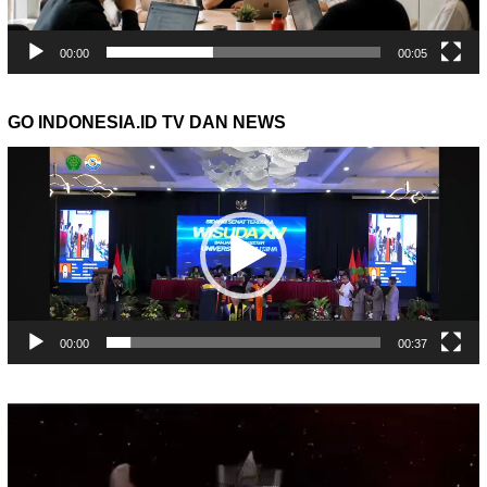
00:00
00:05
GO INDONESIA.ID TV DAN NEWS
Pemutar
Video
00:00
00:37
Pemutar
Video