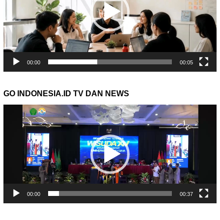
00:00
00:05
GO INDONESIA.ID TV DAN NEWS
Pemutar
Video
00:00
00:37