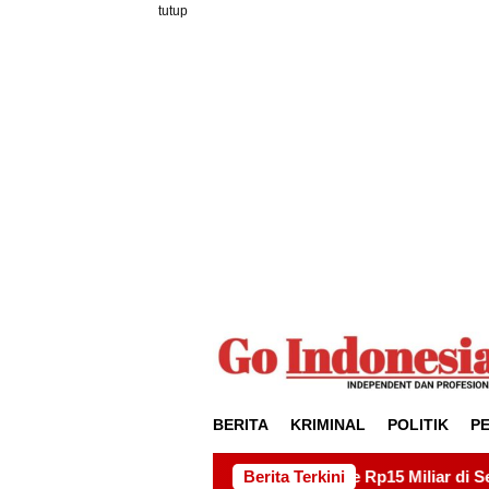
Loncat
tutup
ke
konten
BERITA
KRIMINAL
POLITIK
P
oyek Drainase Rp15 Miliar di Sei Beduk, Ini Permintaan AMSB
Berita Terkini