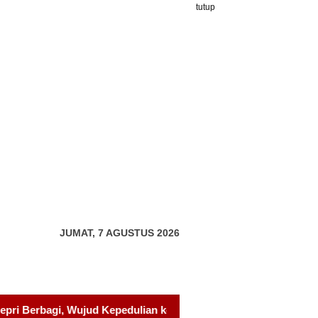
tutup
JUMAT, 7 AGUSTUS 2026
kepada Pondok Tahfidz Yatim dan Dhuafa Al-Aqsho Batam