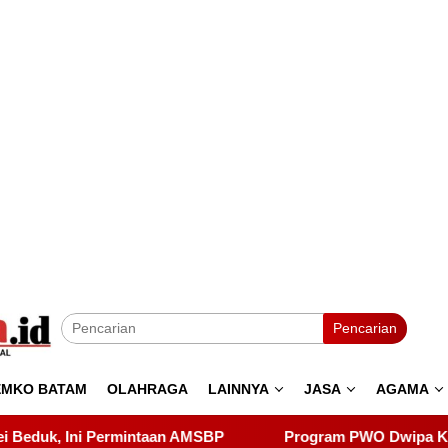
Pencarian
EMKO BATAM
OLAHRAGA
LAINNYA
JASA
AGAMA
P
Program PWO Dwipa Kepri Berbagi, Wujud Kepedulian 