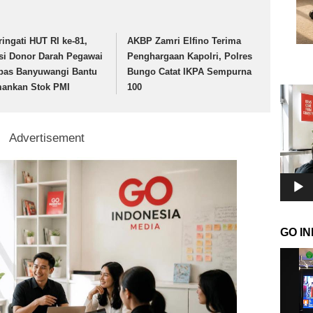
ringati HUT RI ke-81,
AKBP Zamri Elfino Terima
si Donor Darah Pegawai
Penghargaan Kapolri, Polres
pas Banyuwangi Bantu
Bungo Catat IKPA Sempurna
ankan Stok PMI
100
Pemuta
Video
Advertisement
GO I
Pemuta
Video