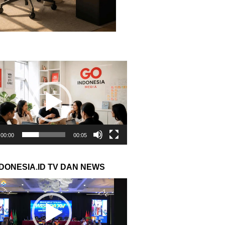
r
00:00
00:05
NDONESIA.ID TV DAN NEWS
r