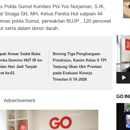
nmas Polda Sumut Kombes Pol.Yus Nurjaman, S.IK,
l Sinaga SH, MH, Ketua Panitia Hut satpam 44
mas polda Sumut, perwakilan BUJP , 120 personel
t serta dalam donor darah.
Pemuta
Video
pati Anwar Sadat Buka
Borong Tiga Penghargaan
mba Domino HUT RI ke-
Prestisius, Kanim Kelas II TPI
 dan Hari Jadi Tanjab
Tanjung Uban Ukir Prestasi
rat ke-61
pada Evaluasi Kinerja
Triwulan II TA 2026
GO I
Advertisement
Pemuta
Video