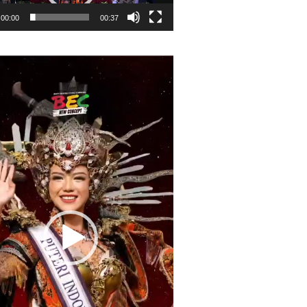
00:00
00:37
r