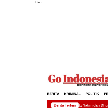
Loncat
tutup
ke
konten
BERITA
KRIMINAL
POLITIK
P
 Pondok Tahfidz Yatim dan Dhuafa Al-Aqsho Batam
Berita Terkini
Udi