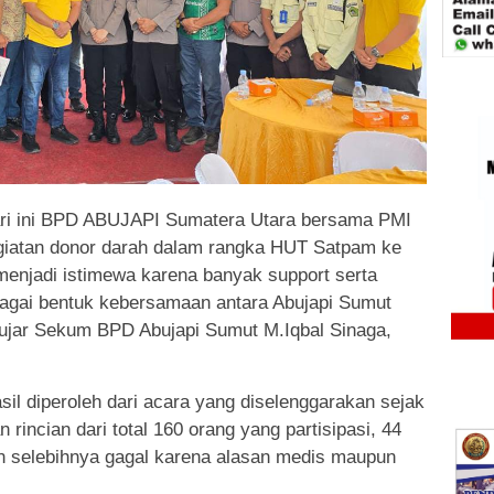
hari ini BPD ABUJAPI Sumatera Utara bersama PMI
iatan donor darah dalam rangka HUT Satpam ke
 menjadi istimewa karena banyak support serta
bagai bentuk kebersamaan antara Abujapi Sumut
ujar Sekum BPD Abujapi Sumut M.Iqbal Sinaga,
il diperoleh dari acara yang diselenggarakan sejak
 rincian dari total 160 orang yang partisipasi, 44
n selebihnya gagal karena alasan medis maupun