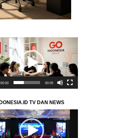
r
00:00
00:05
NDONESIA.ID TV DAN NEWS
r