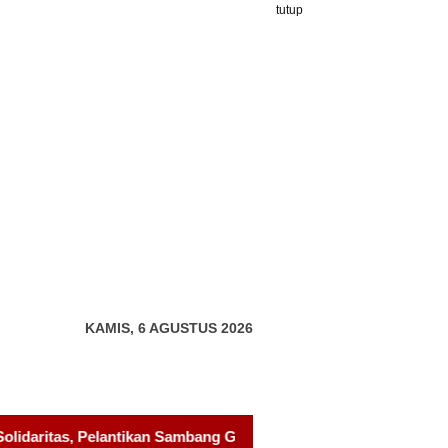
tutup
KAMIS, 6 AGUSTUS 2026
g Gagak Hitam Jadi Sinyal Kekuatan Baru
Pelantikan Pan