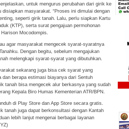
jelaskan, untuk mengurus perubahan dari girik ke
u disiapkan masyarakat. “Proses ini dimulai dengan
ng, seperti girik tanah. Lalu, perlu siapkan Kartu
uduk (KTP), serta surat pengajuan permohonan
las Harison Mocodompis.
bau agar masyarakat mengecek syarat-syaratnya
uh Tanahku. Dengan begitu, sebelum mengajukan
nah melengkapi syarat-syarat yang dibutuhkan.
arakat sekarang juga bisa cek syarat yang
 dan berapa estimasi biayanya dari Sentuh
milik tanah bisa mengecek alur berkasnya yang sudah
terang Kepala Biro Humas Kementerian ATR/BPN.
nduh di Play Store dan App Store secara gratis.
ilik tanah juga dapat berkonsultasi dengan Kantah
duan lebih lanjut mengenai berbagai layanan
/YZ)