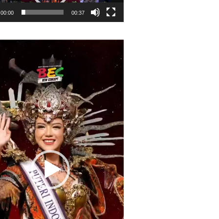
00:00
00:37
r