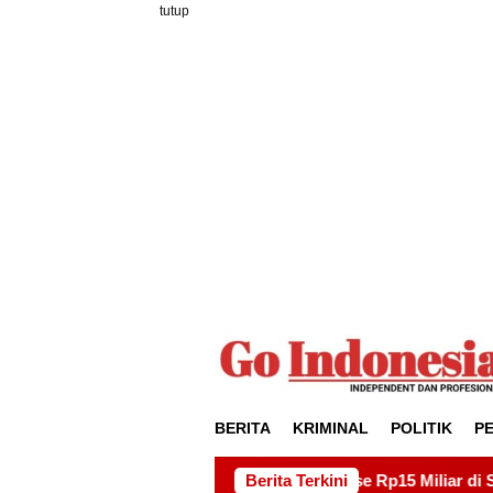
Loncat
tutup
ke
konten
BERITA
KRIMINAL
POLITIK
P
yek Drainase Rp15 Miliar di Sei Beduk, Ini Permintaan AMSBP
Berita Terkini