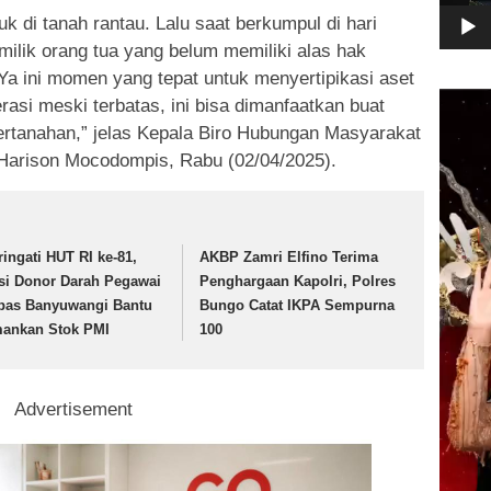
 di tanah rantau. Lalu saat berkumpul di hari
milik orang tua yang belum memiliki alas hak
. Ya ini momen yang tepat untuk menyertipikasi aset
Pemuta
asi meski terbatas, ini bisa dimanfaatkan buat
Video
ertanahan,” jelas Kepala Biro Hubungan Masyarakat
arison Mocodompis, Rabu (02/04/2025).
ringati HUT RI ke-81,
AKBP Zamri Elfino Terima
si Donor Darah Pegawai
Penghargaan Kapolri, Polres
pas Banyuwangi Bantu
Bungo Catat IKPA Sempurna
ankan Stok PMI
100
Advertisement