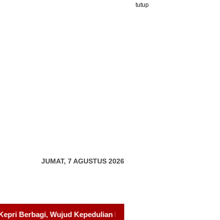
tutup
JUMAT, 7 AGUSTUS 2026
kepada Pondok Tahfidz Yatim dan Dhuafa Al-Aqsho Batam