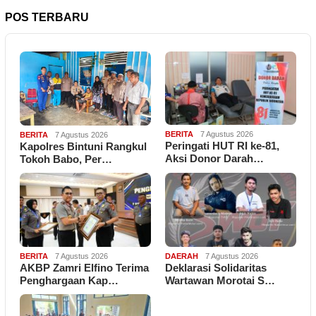
POS TERBARU
BERITA
7 Agustus 2026
BERITA
7 Agustus 2026
Peringati HUT RI ke-81,
Kapolres Bintuni Rangkul
Aksi Donor Darah…
Tokoh Babo, Per…
BERITA
7 Agustus 2026
DAERAH
7 Agustus 2026
AKBP Zamri Elfino Terima
Deklarasi Solidaritas
Penghargaan Kap…
Wartawan Morotai S…