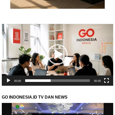
Pemutar
Video
00:00
00:05
GO INDONESIA.ID TV DAN NEWS
Pemutar
Video