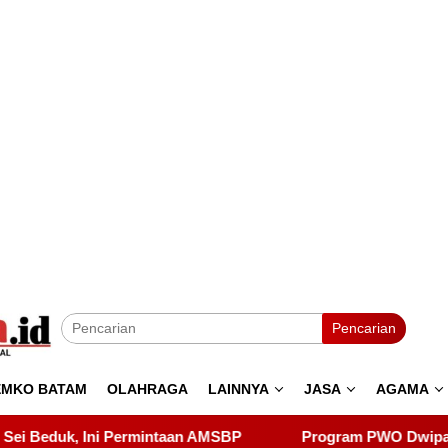
Pencarian
EMKO BATAM
OLAHRAGA
LAINNYA
JASA
AGAMA
MSBP
Program PWO Dwipa Kepri Berbagi, Wujud Kepedul