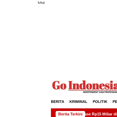
Loncat
tutup
ke
konten
BERITA
KRIMINAL
POLITIK
P
t Proyek Drainase Rp15 Miliar di Sei Beduk, Ini Permintaan A
Berita Terkini