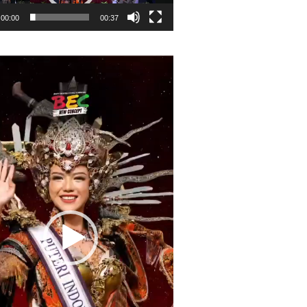
00:00
00:37
r