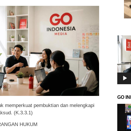
Pemuta
Video
GO I
tuk memperkuat pembuktian dan melengkapi
Pemuta
sud. (K.3.3.1)
Video
ERANGAN HUKUM