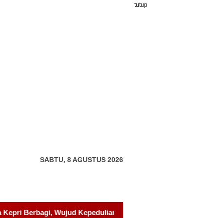
tutup
SABTU, 8 AGUSTUS 2026
ian kepada Pondok Tahfidz Yatim dan Dhuafa Al-Aqsho Batam