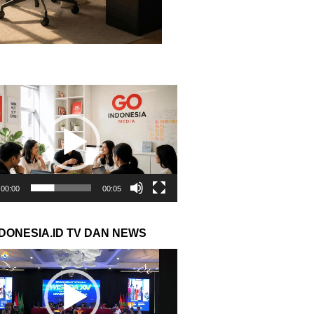
r
00:00
00:05
NDONESIA.ID TV DAN NEWS
r