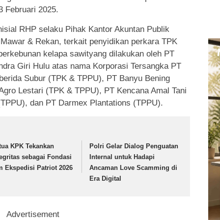
3 Februari 2025.
nisial RHP selaku Pihak Kantor Akuntan Publik
 Mawar & Rekan, terkait penyidikan perkara TPK
erkebunan kelapa sawityang dilakukan oleh PT
ndra Giri Hulu atas nama Korporasi Tersangka PT
berida Subur (TPK & TPPU), PT Banyu Bening
gro Lestari (TPK & TPPU), PT Kencana Amal Tani
(TPPU), dan PT Darmex Plantations (TPPU).
tua KPK Tekankan
Polri Gelar Dialog Penguatan
tegritas sebagai Fondasi
Internal untuk Hadapi
m Ekspedisi Patriot 2026
Ancaman Love Scamming di
Era Digital
Advertisement