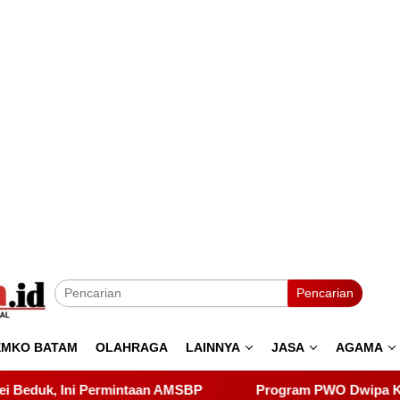
Pencarian
EMKO BATAM
OLAHRAGA
LAINNYA
JASA
AGAMA
P
Program PWO Dwipa Kepri Berbagi, Wujud Kepedulian