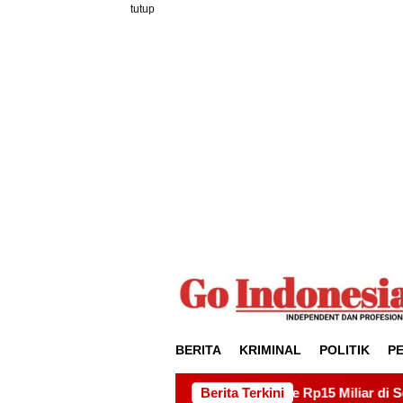
Loncat
tutup
ke
konten
BERITA
KRIMINAL
POLITIK
P
royek Drainase Rp15 Miliar di Sei Beduk, Ini Permintaan AMSB
Berita Terkini