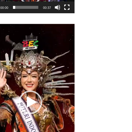
00:00
00:37
r