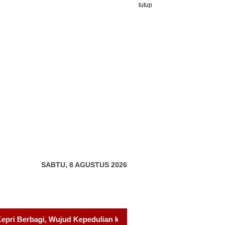
tutup
SABTU, 8 AGUSTUS 2026
 kepada Pondok Tahfidz Yatim dan Dhuafa Al-Aqsho Batam