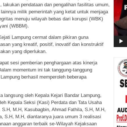
 lakukan pendataan dan pengalihan fasilitas umum,
t lainnya milik pemerintah yang ketat untuk menjaga
egritas menuju wilayah bebas dari korupsi (WBK)
ayani (WBBM).
 Kejati Lampung cermat dalam pikiran guna
an yang kreatif, positif, inovatif dan konstruktif
akan yang diperlukan.
dapat sesi pemberian penghargaan atas kinerja
Dalam momentum ini tak tanggung-tanggung
r Lampung berhasil memperoleh beberapa
a langsung oleh Kepala Kejari Bandar Lampung,
leh Kepala Seksi (Kasi) Perdata dan Tata Usaha
 S.H, M.H, Kasubagbin, Ahmad Fathila, S.H, M.H,
a, S.H, M.H, diantaranya juara umum 3 realisasi
canaan anggaran terbaik se-Wilayah Kejaksaan