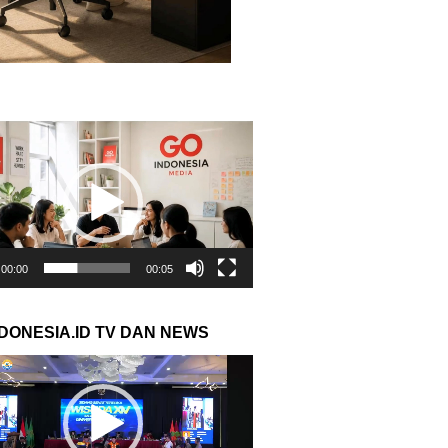
r
00:00
00:05
NDONESIA.ID TV DAN NEWS
r