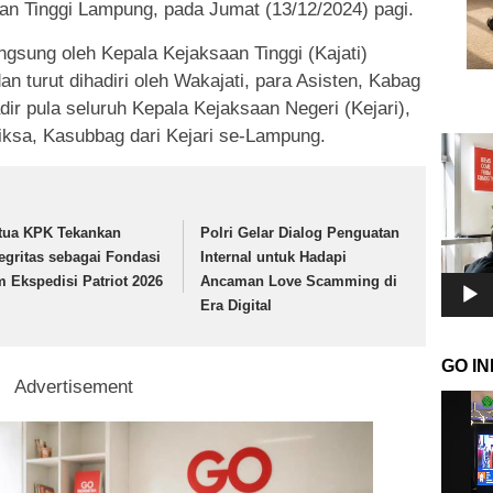
aan Tinggi Lampung, pada Jumat (13/12/2024) pagi.
ngsung oleh Kepala Kejaksaan Tinggi (Kajati)
n turut dihadiri oleh Wakajati, para Asisten, Kabag
adir pula seluruh Kepala Kejaksaan Negeri (Kejari),
riksa, Kasubbag dari Kejari se-Lampung.
Pemuta
Video
tua KPK Tekankan
Polri Gelar Dialog Penguatan
tegritas sebagai Fondasi
Internal untuk Hadapi
m Ekspedisi Patriot 2026
Ancaman Love Scamming di
Era Digital
GO I
Advertisement
Pemuta
Video