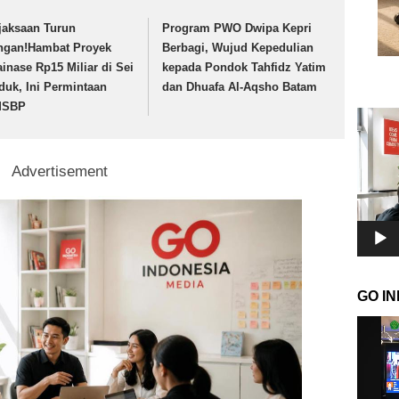
jaksaan Turun
Program PWO Dwipa Kepri
ngan!Hambat Proyek
Berbagi, Wujud Kepedulian
ainase Rp15 Miliar di Sei
kepada Pondok Tahfidz Yatim
duk, Ini Permintaan
dan Dhuafa Al-Aqsho Batam
MSBP
Pemuta
Video
Advertisement
GO I
Pemuta
Video