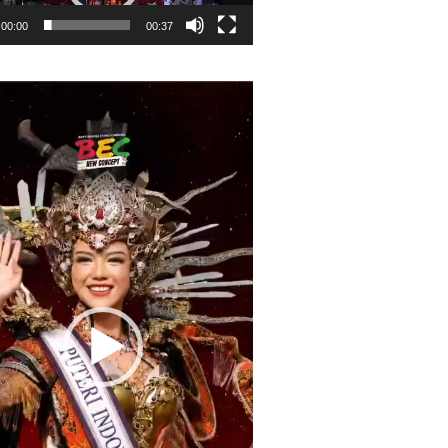
00:00
00:37
r