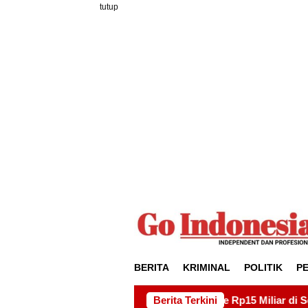
Loncat
tutup
ke
konten
BERITA
KRIMINAL
POLITIK
P
yek Drainase Rp15 Miliar di Sei Beduk, Ini Permintaan AMSBP
Berita Terkini