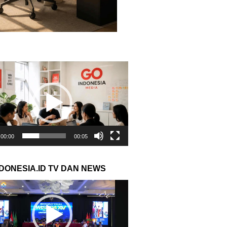
r
00:00
00:05
NDONESIA.ID TV DAN NEWS
r