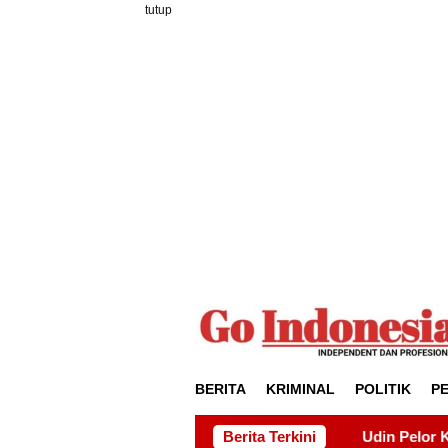
Loncat
tutup
ke
konten
BERITA
KRIMINAL
POLITIK
P
sho Batam
Udin Pelor Kirim Pesan Keras soal Solidarit
Berita Terkini