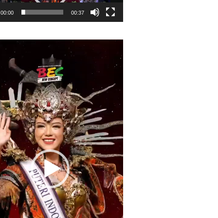
00:00
00:37
r