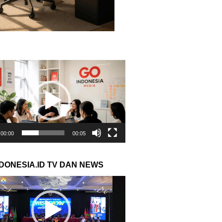
r
00:00
00:05
NDONESIA.ID TV DAN NEWS
r