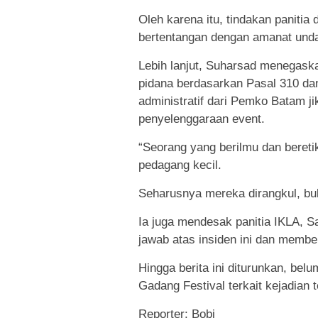
Oleh karena itu, tindakan paniti
bertentangan dengan amanat unda
Lebih lanjut, Suharsad menegask
pidana berdasarkan Pasal 310 da
administratif dari Pemko Batam ji
penyelenggaraan event.
“Seorang yang berilmu dan beretik
pedagang kecil.
Seharusnya mereka dirangkul, buka
Ia juga mendesak panitia IKLA, 
jawab atas insiden ini dan member
Hingga berita ini diturunkan, bel
Gadang Festival terkait kejadian t
Reporter: Bobi