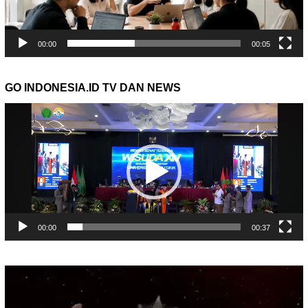
00:00
00:05
GO INDONESIA.ID TV DAN NEWS
Pemutar
Video
00:00
00:37
Pemutar
Video