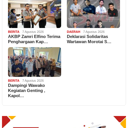
BERITA
7 Agustus 2026
DAERAH
7 Agustus 2026
AKBP Zamri Elfino Terima
Deklarasi Solidaritas
Penghargaan Kap…
Wartawan Morotai S…
BERITA
7 Agustus 2026
Dampingi Wawako
Kegiatan Genting ,
Kapol…