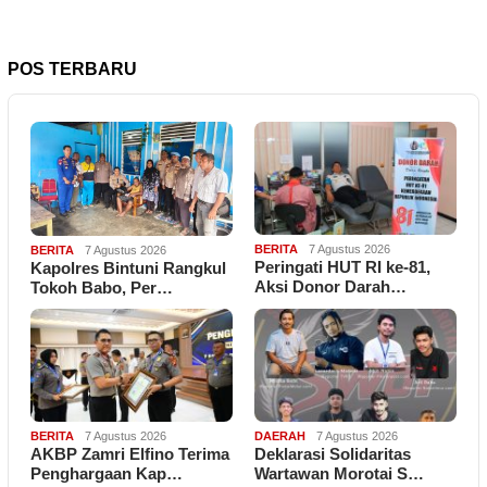
POS TERBARU
BERITA
7 Agustus 2026
BERITA
7 Agustus 2026
Peringati HUT RI ke-81,
Kapolres Bintuni Rangkul
Aksi Donor Darah…
Tokoh Babo, Per…
BERITA
7 Agustus 2026
DAERAH
7 Agustus 2026
AKBP Zamri Elfino Terima
Deklarasi Solidaritas
Penghargaan Kap…
Wartawan Morotai S…