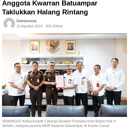
Anggota Kwarran Batuampar
Taklukkan Halang Rintang
GoIndonesia
10 Agustus 2024
305 Dilihat
SEMANGAT: Ketua Kwartir Cabang Gerakan Pramuka Kota Batam Kak H
Jefridin, melepas peserta MHR Kwarran Batuampar, di Kantor Camat