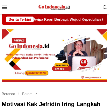
Menu
Mobile
d Kepedulian kepada Pondok Tahfidz Yatim dan Dhuafa Al-Aq
Berita Terkini
Beranda
Batam
Motivasi Kak Jefridin Iring Langkah