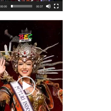
00:00
00:37
r