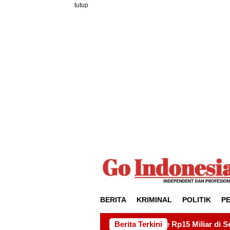
Loncat
tutup
ke
konten
BERITA
KRIMINAL
POLITIK
P
ek Drainase Rp15 Miliar di Sei Beduk, Ini Permintaan AMSBP
Berita Terkini