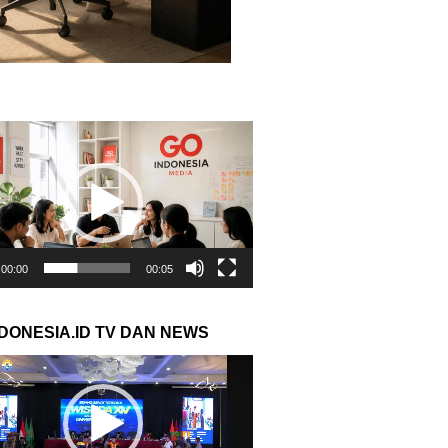
r
00:00
00:05
NDONESIA.ID TV DAN NEWS
r