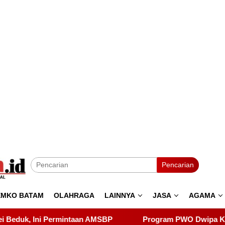
Pencarian
EMKO BATAM
OLAHRAGA
LAINNYA
JASA
AGAMA
Program PWO Dwipa Kepri Berbagi, Wujud Kepedulian k