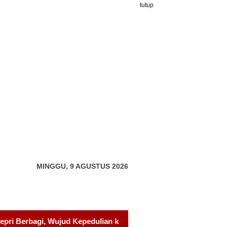
tutup
MINGGU, 9 AGUSTUS 2026
epada Pondok Tahfidz Yatim dan Dhuafa Al-Aqsho Batam