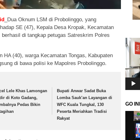
id
_Dua Oknum LSM di Probolinggo, yang
hadap SE (47), Kepala Desa Kropak, Kecamatan
 berhasil di tangkap petugas Satreskrim Polres
Pemuta
Video
dan HA (40), warga Kecamatan Tongas, Kabupaten
gsung di bawa polisi ke Mapolres Probolinggo.
cel Lele Khas Lamongan
Bupati Anwar Sadat Buka
dir di Koto Gadang,
Lomba Sauk’an Layangan di
GO I
mbalnya Pedas Bikin
WFC Kuala Tungkal, 130
tagihan
Peserta Meriahkan Tradisi
Pemuta
Rakyat
Video