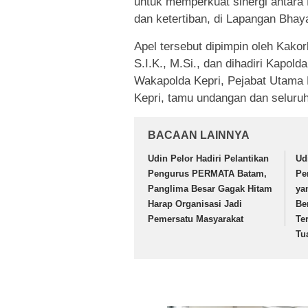
untuk memperkuat sinergi antara
dan ketertiban, di Lapangan Bhay
Apel tersebut dipimpin oleh Kako
S.I.K., M.Si., dan dihadiri Kapold
Wakapolda Kepri, Pejabat Utama 
Kepri, tamu undangan dan seluruh
BACAAN LAINNYA
Udin Pelor Hadiri Pelantikan
Ud
Pengurus PERMATA Batam,
Pe
Panglima Besar Gagak Hitam
ya
Harap Organisasi Jadi
Be
Pemersatu Masyarakat
Te
Tu