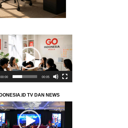
r
00:00
00:05
NDONESIA.ID TV DAN NEWS
r