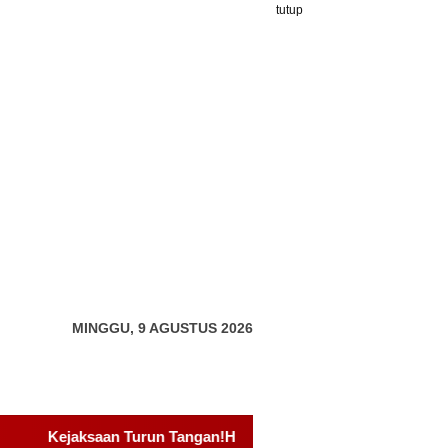
tutup
MINGGU, 9 AGUSTUS 2026
bat Proyek Drainase Rp15 Miliar di Sei Beduk, Ini Permintaa