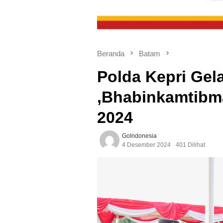
Beranda
Batam
Polda Kepri Gel
,Bhabinkamtibm
2024
GoIndonesia
4 Desember 2024
401 Dilihat