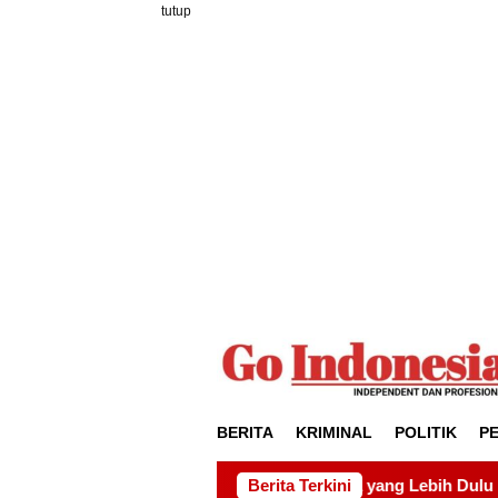
Loncat
tutup
ke
konten
BERITA
KRIMINAL
POLITIK
P
n Hak Warga yang Lebih Dulu Bermukim Di Balik Terbitnya PL d
Berita Terkini