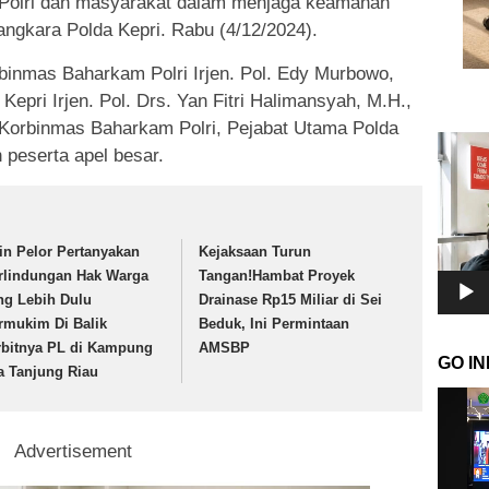
 Polri dan masyarakat dalam menjaga keamanan
angkara Polda Kepri. Rabu (4/12/2024).
rbinmas Baharkam Polri Irjen. Pol. Edy Murbowo,
a Kepri Irjen. Pol. Drs. Yan Fitri Halimansyah, M.H.,
Korbinmas Baharkam Polri, Pejabat Utama Polda
Pemuta
 peserta apel besar.
Video
in Pelor Pertanyakan
Kejaksaan Turun
rlindungan Hak Warga
Tangan!Hambat Proyek
ng Lebih Dulu
Drainase Rp15 Miliar di Sei
rmukim Di Balik
Beduk, Ini Permintaan
rbitnya PL di Kampung
AMSBP
GO I
a Tanjung Riau
Pemuta
Video
Advertisement