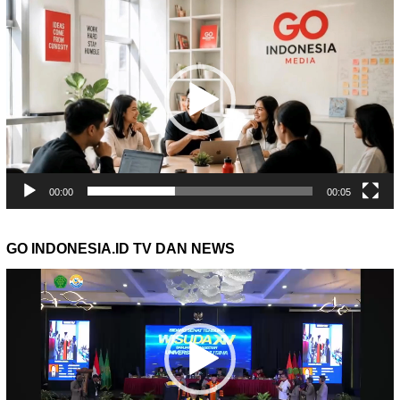
Video
00:00
00:05
GO INDONESIA.ID TV DAN NEWS
Pemutar
Video