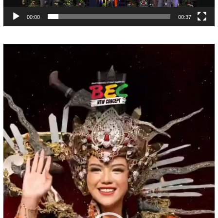
00:00
00:37
Pemutar
Video