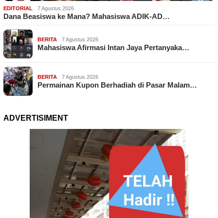
EDITORIAL
7 Agustus 2026
Dana Beasiswa ke Mana? Mahasiswa ADIK-AD…
BERITA
7 Agustus 2026
Mahasiswa Afirmasi Intan Jaya Pertanyaka…
BERITA
7 Agustus 2026
Permainan Kupon Berhadiah di Pasar Malam…
ADVERTISIMENT