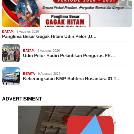
BATAM
9 Agustus 2026
Panglima Besar Gagak Hitam Udin Pelor ,U…
BATAM
9 Agustus 2026
Udin Pelor Hadiri Pelantikan Pengurus PE…
BERITA
9 Agustus 2026
Keberangkatan KMP Bahtera Nusantara 01 T…
ADVERTISIMENT