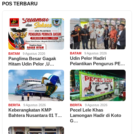
POS TERBARU
BATAM
9 Agustus 2026
BATAM
9 Agustus 2026
Udin Pelor Hadiri
Panglima Besar Gagak
Pelantikan Pengurus PE…
Hitam Udin Pelor ,U…
BERITA
9 Agustus 2026
BERITA
9 Agustus 2026
Keberangkatan KMP
Pecel Lele Khas
Bahtera Nusantara 01 T…
Lamongan Hadir di Koto
G…