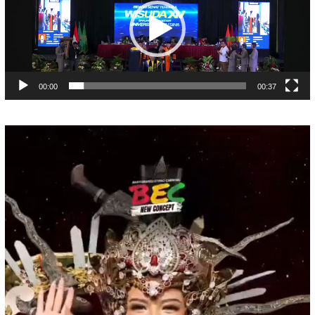
00:00
00:37
Pemutar
Video