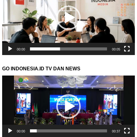
00:00
00:05
GO INDONESIA.ID TV DAN NEWS
Pemutar
Video
00:00
00:37