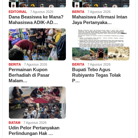
EDITORIAL
7 Agustus 2026
BERITA
7 Agustus 2026
Dana Beasiswa ke Mana?
Mahasiswa Afirmasi Intan
Mahasiswa ADIK-AD…
Jaya Pertanyaka…
BERITA
7 Agustus 2026
BERITA
7 Agustus 2026
Permainan Kupon
Bupati Tebo Agus
Berhadiah di Pasar
Rubiyanto Tegas Tolak
Malam…
P…
BATAM
7 Agustus 2026
Udin Pelor Pertanyakan
Perlindungan Hak …