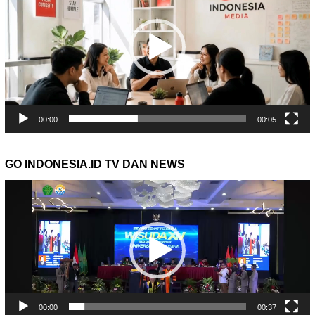
00:00
00:05
GO INDONESIA.ID TV DAN NEWS
Pemutar
Video
00:00
00:37