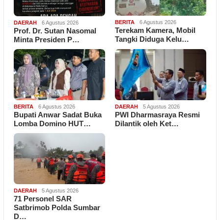
BERITA
6 Agustus 2026
DAERAH
6 Agustus 2026
Terekam Kamera, Mobil
Prof. Dr. Sutan Nasomal
Tangki Diduga Kelu…
Minta Presiden P…
BERITA
6 Agustus 2026
DAERAH
5 Agustus 2026
Bupati Anwar Sadat Buka
PWI Dharmasraya Resmi
Lomba Domino HUT…
Dilantik oleh Ket…
DAERAH
5 Agustus 2026
71 Personel SAR
Satbrimob Polda Sumbar
D…