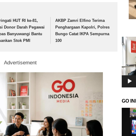
ringati HUT RI ke-81,
AKBP Zamri Elfino Terima
si Donor Darah Pegawai
Penghargaan Kapolri, Polres
pas Banyuwangi Bantu
Bungo Catat IKPA Sempurna
Pemuta
ankan Stok PMI
100
Video
Advertisement
GO I
Pemuta
Video