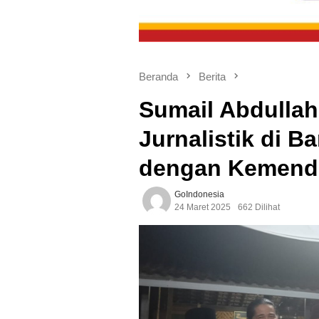
Beranda
Berita
Sumail Abdullah
Jurnalistik di B
dengan Kemend
GoIndonesia
24 Maret 2025
662 Dilihat