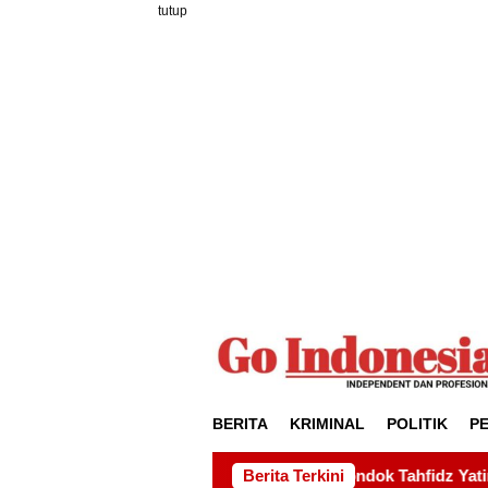
Loncat
tutup
ke
konten
BERITA
KRIMINAL
POLITIK
P
lian kepada Pondok Tahfidz Yatim dan Dhuafa Al-Aqsho Batam
Berita Terkini