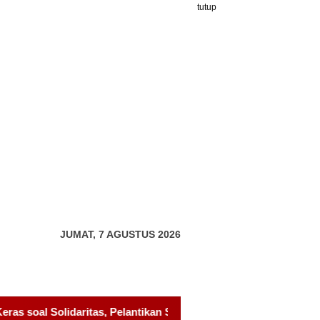
tutup
JUMAT, 7 AGUSTUS 2026
ikan Sambang Gagak Hitam Jadi Sinyal Kekuatan Baru
Pel