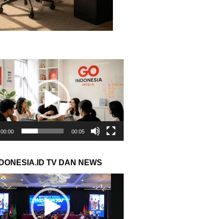
r
00:00
00:05
NDONESIA.ID TV DAN NEWS
r