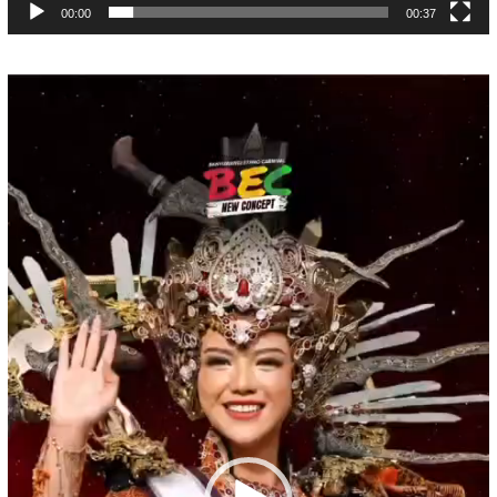
00:00
00:37
Pemutar
Video