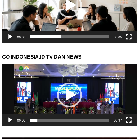
00:00
00:05
GO INDONESIA.ID TV DAN NEWS
Pemutar
Video
00:00
00:37