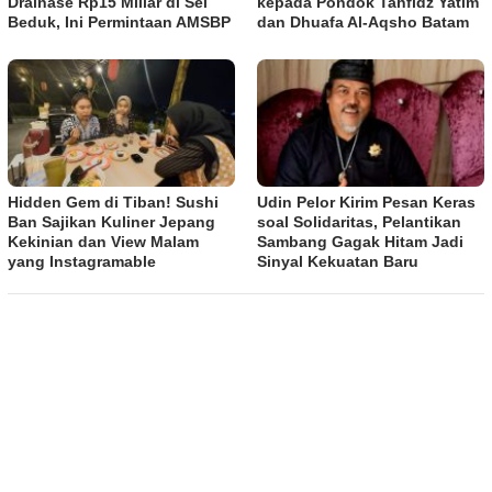
Drainase Rp15 Miliar di Sei
kepada Pondok Tahfidz Yatim
Beduk, Ini Permintaan AMSBP
dan Dhuafa Al-Aqsho Batam
Hidden Gem di Tiban! Sushi
Udin Pelor Kirim Pesan Keras
Ban Sajikan Kuliner Jepang
soal Solidaritas, Pelantikan
Kekinian dan View Malam
Sambang Gagak Hitam Jadi
yang Instagramable
Sinyal Kekuatan Baru