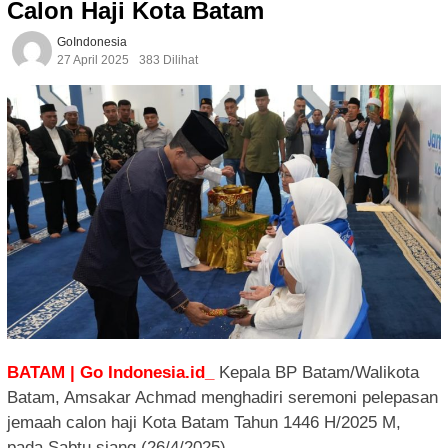
Calon Haji Kota Batam
GoIndonesia
27 April 2025
383 Dilihat
BATAM | Go Indonesia.id_
Kepala BP Batam/Walikota
Batam, Amsakar Achmad menghadiri seremoni pelepasan
jemaah calon haji Kota Batam Tahun 1446 H/2025 M,
pada Sabtu siang (26/4/2025).