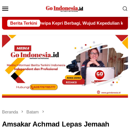
Menu
Mobile
jud Kepedulian kepada Pondok Tahfidz Yatim dan Dhuafa Al-A
Berita Terkini
Beranda
Batam
Amsakar Achmad Lepas Jemaah