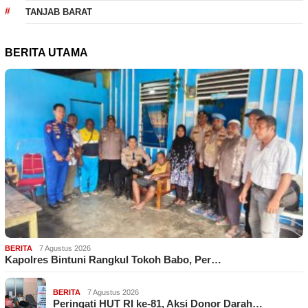
TANJAB BARAT
BERITA UTAMA
BERITA
7 Agustus 2026
Kapolres Bintuni Rangkul Tokoh Babo, Per…
BERITA
7 Agustus 2026
Peringati HUT RI ke-81, Aksi Donor Darah…