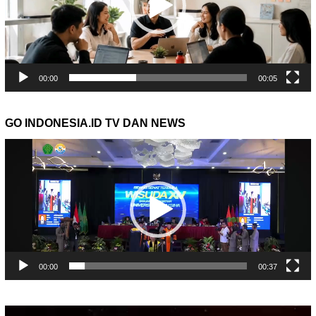
00:00
00:05
GO INDONESIA.ID TV DAN NEWS
Pemutar
Video
00:00
00:37
Pemutar