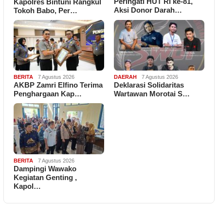
Peringati HUT RI ke-81,
Kapolres Bintuni Rangkul
Aksi Donor Darah…
Tokoh Babo, Per…
BERITA
7 Agustus 2026
DAERAH
7 Agustus 2026
AKBP Zamri Elfino Terima
Deklarasi Solidaritas
Penghargaan Kap…
Wartawan Morotai S…
BERITA
7 Agustus 2026
Dampingi Wawako
Kegiatan Genting ,
Kapol…