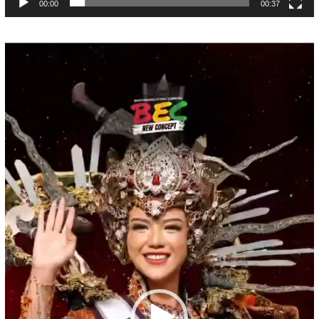
00:00
00:37
Pemutar
Video