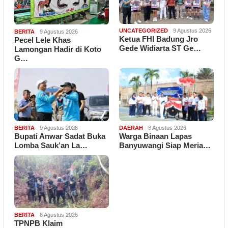
UNCATEGORIZED
9 Agustus 2026
BERITA
9 Agustus 2026
Ketua FHI Badung Jro
Pecel Lele Khas
Gede Widiarta ST Ge…
Lamongan Hadir di Koto
G…
BERITA
9 Agustus 2026
DAERAH
8 Agustus 2026
Bupati Anwar Sadat Buka
Warga Binaan Lapas
Lomba Sauk’an La…
Banyuwangi Siap Meria…
BERITA
8 Agustus 2026
TPNPB Klaim