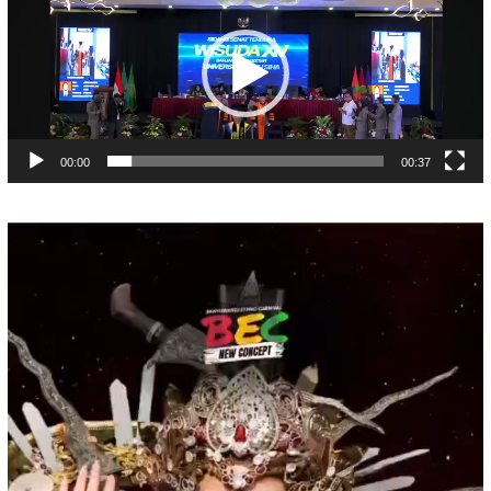
00:00
00:37
Pemutar
Video