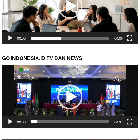
00:00
00:05
GO INDONESIA.ID TV DAN NEWS
Pemutar
Video
00:00
00:37