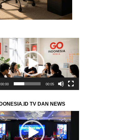
r
00:00
00:05
NDONESIA.ID TV DAN NEWS
r