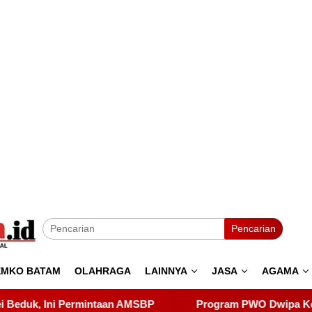
Pencarian
EMKO BATAM
OLAHRAGA
LAINNYA
JASA
AGAMA
Program PWO Dwipa Kepri Berbagi, Wujud Kepedulian k