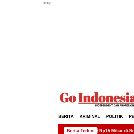
Loncat
tutup
ke
konten
BERITA
KRIMINAL
POLITIK
P
ek Drainase Rp15 Miliar di Sei Beduk, Ini Permintaan AMSBP
Berita Terkini