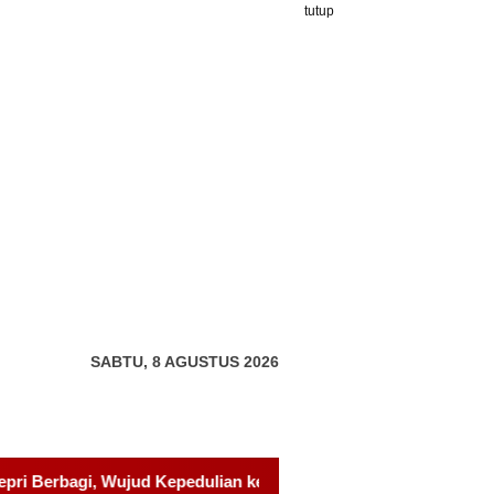
tutup
SABTU, 8 AGUSTUS 2026
epada Pondok Tahfidz Yatim dan Dhuafa Al-Aqsho Batam