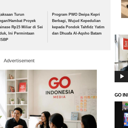
jaksaan Turun
Program PWO Dwipa Kepri
ngan!Hambat Proyek
Berbagi, Wujud Kepedulian
ainase Rp15 Miliar di Sei
kepada Pondok Tahfidz Yatim
duk, Ini Permintaan
dan Dhuafa Al-Aqsho Batam
Pemuta
MSBP
Video
Advertisement
GO I
Pemuta
Video