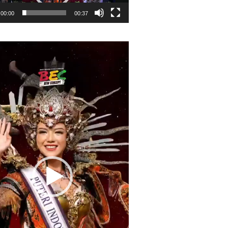
00:00
00:37
r