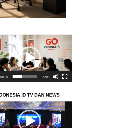
r
00:00
00:05
NDONESIA.ID TV DAN NEWS
r