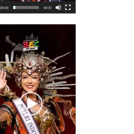
00:00
00:37
r