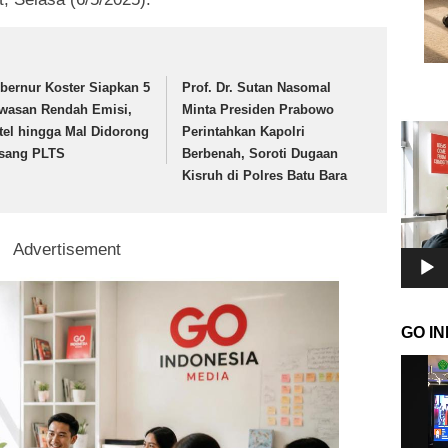
bernur Koster Siapkan 5
Prof. Dr. Sutan Nasomal
wasan Rendah Emisi,
Minta Presiden Prabowo
Pemuta
tel hingga Mal Didorong
Perintahkan Kapolri
Video
sang PLTS
Berbenah, Soroti Dugaan
Kisruh di Polres Batu Bara
Advertisement
GO I
Pemuta
Video