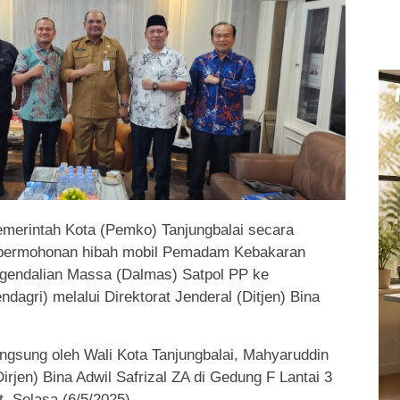
merintah Kota (Pemko) Tanjungbalai secara
 permohonan hibah mobil Pemadam Kebakaran
gendalian Massa (Dalmas) Satpol PP ke
agri) melalui Direktorat Jenderal (Ditjen) Bina
.
ngsung oleh Wali Kota Tanjungbalai, Mahyaruddin
irjen) Bina Adwil Safrizal ZA di Gedung F Lantai 3
, Selasa (6/5/2025).