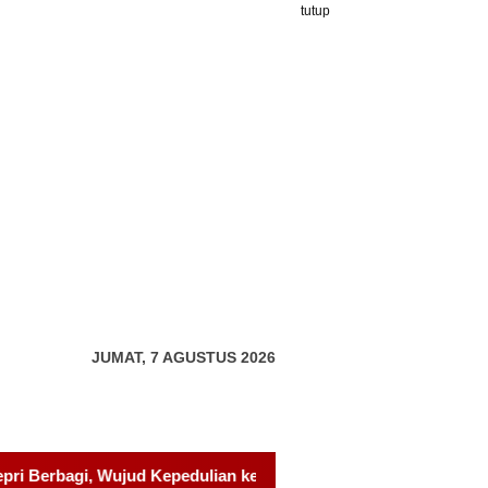
tutup
JUMAT, 7 AGUSTUS 2026
epada Pondok Tahfidz Yatim dan Dhuafa Al-Aqsho Batam