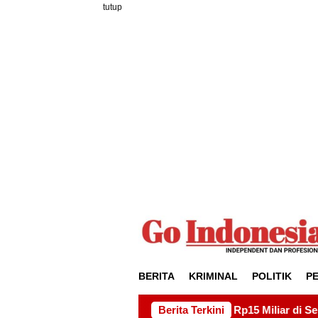
Loncat
tutup
ke
konten
BERITA
KRIMINAL
POLITIK
P
yek Drainase Rp15 Miliar di Sei Beduk, Ini Permintaan AMSBP
Berita Terkini