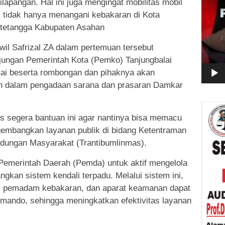
lapangan. Hal ini juga mengingat mobilitas mobil
i tidak hanya menangani kebakaran di Kota
ah tetangga Kabupaten Asahan
dwil Safrizal ZA dalam pertemuan tersebut
ungan Pemerintah Kota (Pemko) Tanjungbalai
alai beserta rombongan dan pihaknya akan
n dalam pengadaan sarana dan prasaran Damkar
s segera bantuan ini agar nantinya bisa memacu
gembangkan layanan publik di bidang Ketentraman
ndungan Masyarakat (Trantibumlinmas).
 Pemerintah Daerah (Pemda) untuk aktif mengelola
kan sistem kendali terpadu. Melalui sistem ini,
s, pemadam kebakaran, dan aparat keamanan dapat
omando, sehingga meningkatkan efektivitas layanan