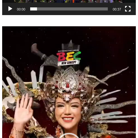
00:00
00:37
Pemutar
Video