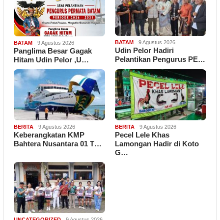
BATAM
9 Agustus 2026
BATAM
9 Agustus 2026
Udin Pelor Hadiri
Panglima Besar Gagak
Pelantikan Pengurus PE…
Hitam Udin Pelor ,U…
BERITA
9 Agustus 2026
BERITA
9 Agustus 2026
Keberangkatan KMP
Pecel Lele Khas
Bahtera Nusantara 01 T…
Lamongan Hadir di Koto
G…
UNCATEGORIZED
9 Agustus 2026