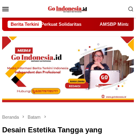
Menu
Mobile
Berita Terkini
AMSBP Minta Kejaksaan Buka Terang Dugaan “Pipa Hantu
Beranda
Batam
Desain Estetika Tangga yang