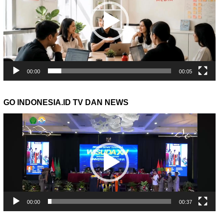
00:00
00:05
GO INDONESIA.ID TV DAN NEWS
Pemutar
Video
00:00
00:37