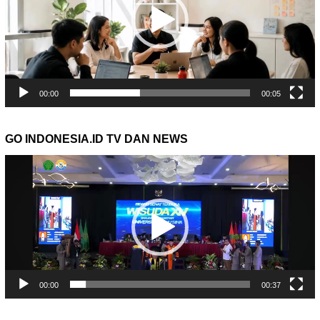
00:00
00:05
GO INDONESIA.ID TV DAN NEWS
Pemutar
Video
00:00
00:37