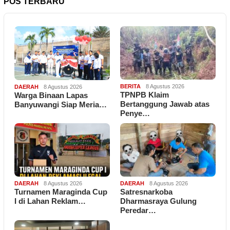
POS TERBARU
BERITA
8 Agustus 2026
DAERAH
8 Agustus 2026
TPNPB Klaim
Warga Binaan Lapas
Bertanggung Jawab atas
Banyuwangi Siap Meria…
Penye…
DAERAH
8 Agustus 2026
DAERAH
8 Agustus 2026
Turnamen Maraginda Cup
Satresnarkoba
I di Lahan Reklam…
Dharmasraya Gulung
Peredar…