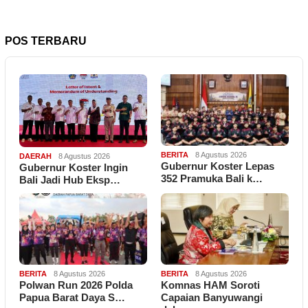
POS TERBARU
BERITA
8 Agustus 2026
DAERAH
8 Agustus 2026
Gubernur Koster Lepas
Gubernur Koster Ingin
352 Pramuka Bali k…
Bali Jadi Hub Eksp…
BERITA
8 Agustus 2026
BERITA
8 Agustus 2026
Polwan Run 2026 Polda
Komnas HAM Soroti
Papua Barat Daya S…
Capaian Banyuwangi