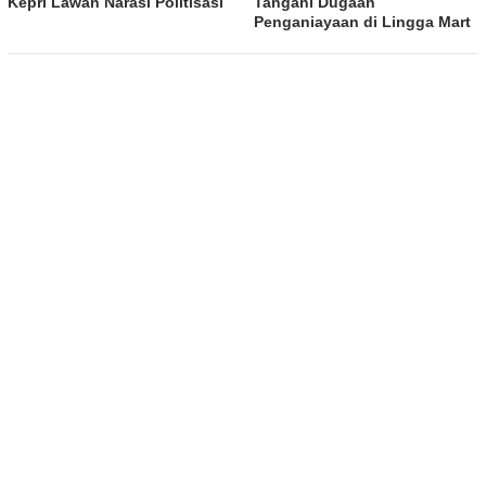
Kepri Lawan Narasi Politisasi
Tangani Dugaan
Penganiayaan di Lingga Mart