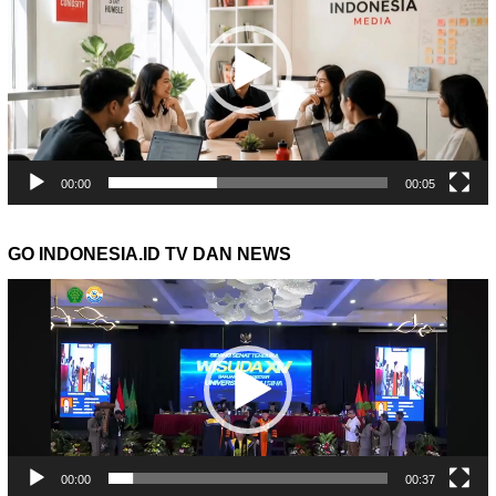
00:00
00:05
GO INDONESIA.ID TV DAN NEWS
Pemutar
Video
00:00
00:37