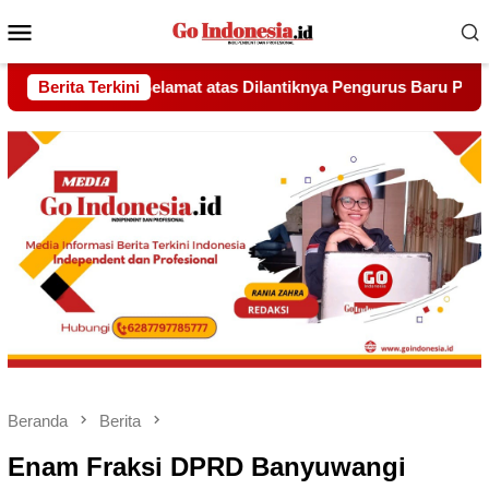
Menu
Mobile
ya Pengurus Baru PERMATA Batam Periode 2026–2031
Berita Terkini
Udi
Beranda
Berita
Enam Fraksi DPRD Banyuwangi