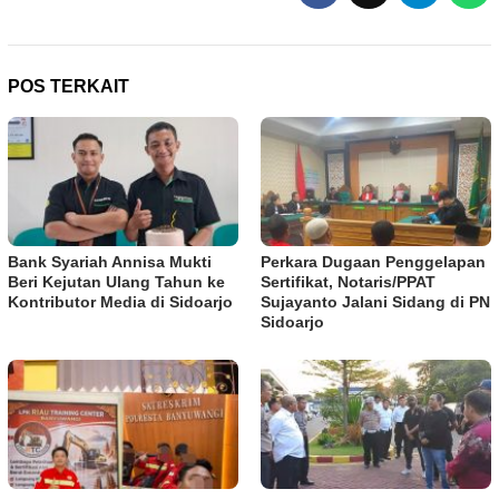
POS TERKAIT
Bank Syariah Annisa Mukti
Perkara Dugaan Penggelapan
Beri Kejutan Ulang Tahun ke
Sertifikat, Notaris/PPAT
Kontributor Media di Sidoarjo
Sujayanto Jalani Sidang di PN
Sidoarjo