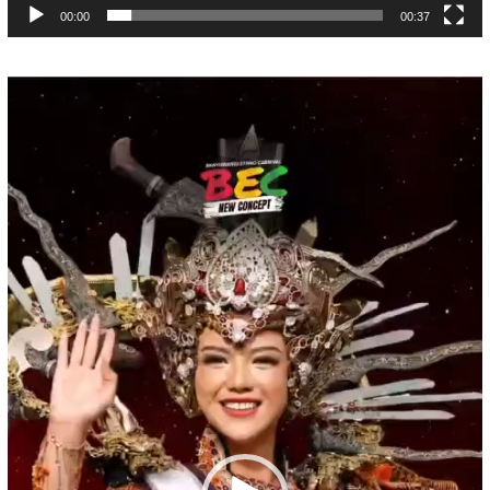
00:00
00:37
Pemutar
Video