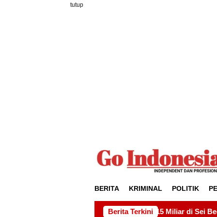
Loncat
tutup
ke
konten
BERITA
KRIMINAL
POLITIK
P
oyek Drainase Rp15 Miliar di Sei Beduk, Ini Permintaan AMSB
Berita Terkini