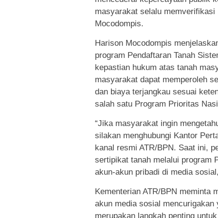
masyarakat selalu memverifikasi i
Mocodompis.
Harison Mocodompis menjelaskan
program Pendaftaran Tanah Sist
kepastian hukum atas tanah masya
masyarakat dapat memperoleh ser
dan biaya terjangkau sesuai ket
salah satu Program Prioritas Nas
“Jika masyarakat ingin mengetahu
silakan menghubungi Kantor Pert
kanal resmi ATR/BPN. Saat ini,
sertipikat tanah melalui program 
akun-akun pribadi di media sosia
Kementerian ATR/BPN meminta ma
akun media sosial mencurigakan 
merupakan langkah penting untu