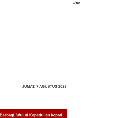
tutup
JUMAT, 7 AGUSTUS 2026
kepada Pondok Tahfidz Yatim dan Dhuafa Al-Aqsho Batam