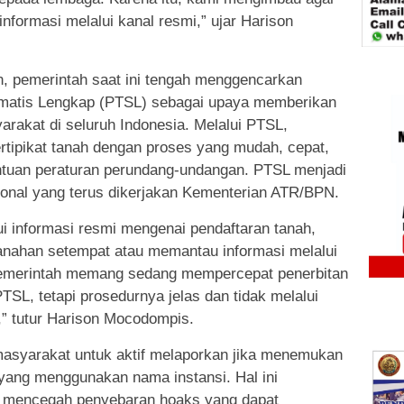
nformasi melalui kanal resmi,” ujar Harison
, pemerintah saat ini tengah menggencarkan
ematis Lengkap (PTSL) sebagai upaya memberikan
rakat di seluruh Indonesia. Melalui PTSL,
tipikat tanah dengan proses yang mudah, cepat,
entuan peraturan perundang-undangan. PTSL menjadi
ional yang terus dikerjakan Kementerian ATR/BPN.
i informasi resmi mengenai pendaftaran tanah,
anahan setempat atau memantau informasi melalui
 pemerintah memang sedang mempercepat penerbitan
PTSL, tetapi prosedurnya jelas dan tidak melalui
l,” tutur Harison Mocodompis.
syarakat untuk aktif melaporkan jika menemukan
yang menggunakan nama instansi. Hal ini
k mencegah penyebaran hoaks yang dapat