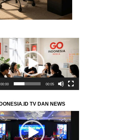
r
00:00
00:05
NDONESIA.ID TV DAN NEWS
r