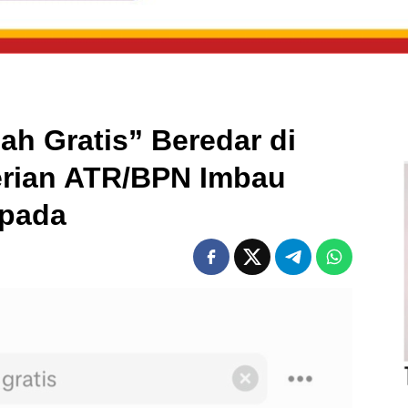
h Gratis” Beredar di
erian ATR/BPN Imbau
spada