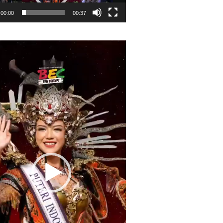
00:00
00:37
r