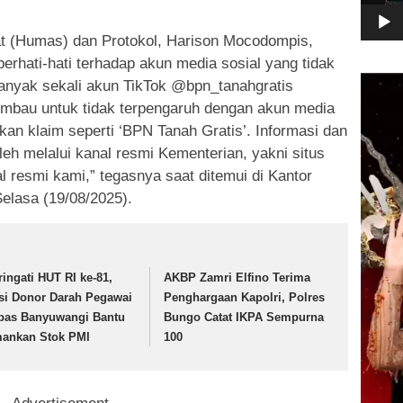
t (Humas) dan Protokol, Harison Mocodompis,
rhati-hati terhadap akun media sosial yang tidak
Pemuta
banyak sekali akun TikTok @bpn_tanahgratis
Video
iimbau untuk tidak terpengaruh dengan akun media
kan klaim seperti ‘BPN Tanah Gratis’. Informasi dan
leh melalui kanal resmi Kementerian, yakni situs
l resmi kami,” tegasnya saat ditemui di Kantor
elasa (19/08/2025).
ringati HUT RI ke-81,
AKBP Zamri Elfino Terima
si Donor Darah Pegawai
Penghargaan Kapolri, Polres
pas Banyuwangi Bantu
Bungo Catat IKPA Sempurna
ankan Stok PMI
100