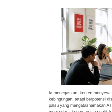
Ia menegaskan, konten menyesat
kebingungan, tetapi berpotensi d
palsu yang mengatasnamakan ATR
mencederai kepercayaan publik k