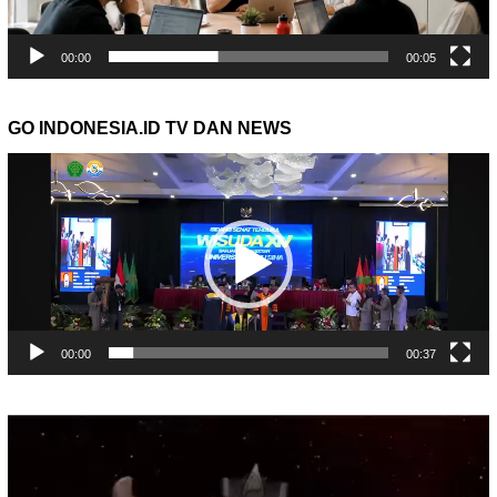
00:00
00:05
GO INDONESIA.ID TV DAN NEWS
Pemutar
Video
00:00
00:37
Pemutar
Video