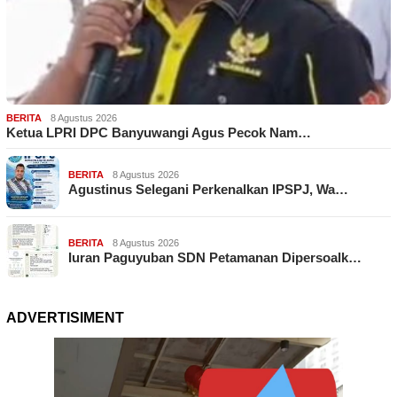
BERITA
8 Agustus 2026
Ketua LPRI DPC Banyuwangi Agus Pecok Nam…
BERITA
8 Agustus 2026
Agustinus Selegani Perkenalkan IPSPJ, Wa…
BERITA
8 Agustus 2026
Iuran Paguyuban SDN Petamanan Dipersoalk…
ADVERTISIMENT