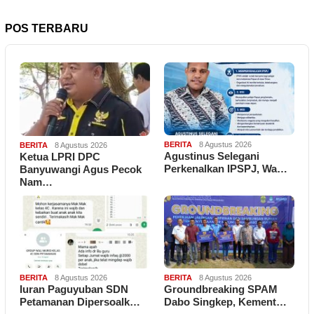
POS TERBARU
BERITA
8 Agustus 2026
BERITA
8 Agustus 2026
Agustinus Selegani
Ketua LPRI DPC
Perkenalkan IPSPJ, Wa…
Banyuwangi Agus Pecok
Nam…
BERITA
8 Agustus 2026
BERITA
8 Agustus 2026
Iuran Paguyuban SDN
Groundbreaking SPAM
Petamanan Dipersoalk…
Dabo Singkep, Kement…