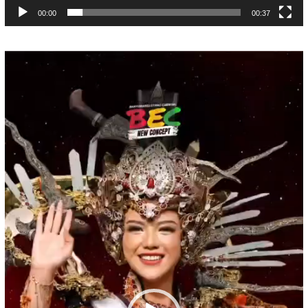
00:00
00:37
Pemutar
Video