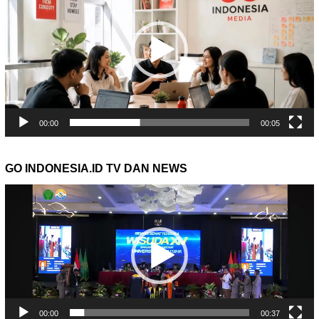
00:00
00:05
GO INDONESIA.ID TV DAN NEWS
Pemutar
Video
00:00
00:37