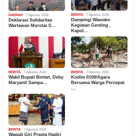
BERITA
7 Agustus 2026
DAERAH
7 Agustus 2026
Dampingi Wawako
Deklarasi Solidaritas
Kegiatan Genting ,
Wartawan Morotai S…
Kapol…
BERITA
7 Agustus 2026
BERITA
7 Agustus 2026
Wakil Bupati Bintan, Deby
Kodim 0108/Agara
Maryanti Sampa…
Bersama Warga Percepat
…
BERITA
7 Agustus 2026
Wagub Giri Prasta Hadiri