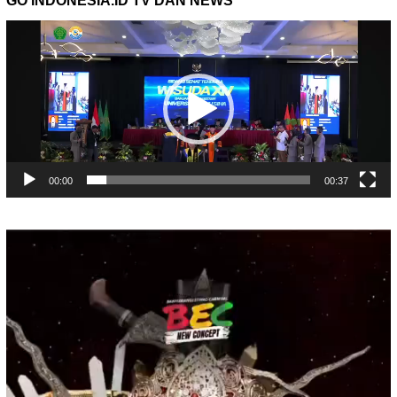
GO INDONESIA.ID TV DAN NEWS
Pemutar
Video
00:00
00:37
Pemutar
Video