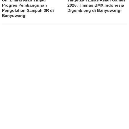
Uni Emirat Arab Tinjau
Targetkan Emas Asian Games
Progres Pembangunan
2026, Timnas BMX Indonesia
Pengolahan Sampah 3R di
Digembleng di Banyuwangi
Banyuwangi