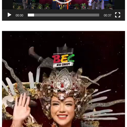
00:00
00:37
Pemutar
Video