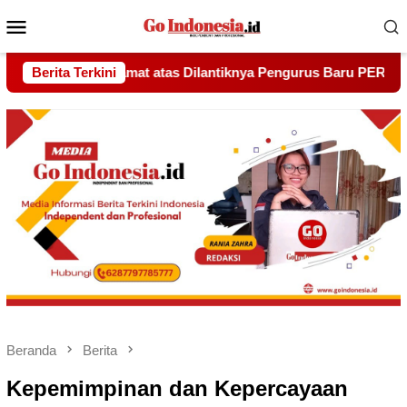
Menu
Mobile
engurus Baru PERMATA Batam Periode 2026–2031
Berita Terkini
Udin Pe
Beranda
Berita
Kepemimpinan dan Kepercayaan