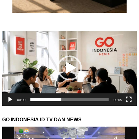
Pemutar
Video
00:00
00:05
GO INDONESIA.ID TV DAN NEWS
Pemutar
Video