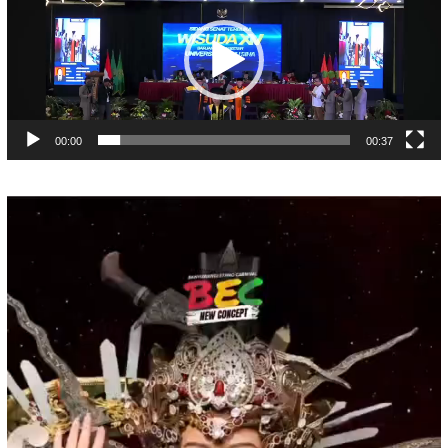
00:00
00:37
Pemutar
Video