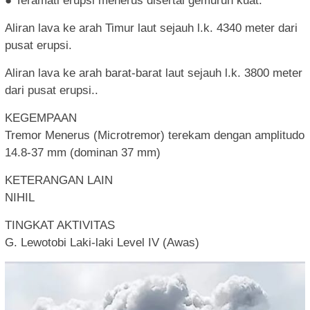
● Teramati erupsi menerus disertai gemuruh kuat.
Aliran lava ke arah Timur laut sejauh l.k. 4340 meter dari
pusat erupsi.
Aliran lava ke arah barat-barat laut sejauh l.k. 3800 meter
dari pusat erupsi..
KEGEMPAAN
Tremor Menerus (Microtremor) terekam dengan amplitudo
14.8-37 mm (dominan 37 mm)
KETERANGAN LAIN
NIHIL
TINGKAT AKTIVITAS
G. Lewotobi Laki-laki Level IV (Awas)